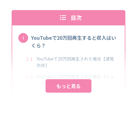
目次
YouTubeで20万回再生すると収入はい
くら？
YouTubeで20万回再生された場合【通常
動画】
YouTubeで20万回再生された場合【ショ
ート動画】
もっと見る
同じ20万回再生でも大きく違う！収入
を左右する5つの要素とは？
要素①：動画のジャンル
要素②：動画の長さ