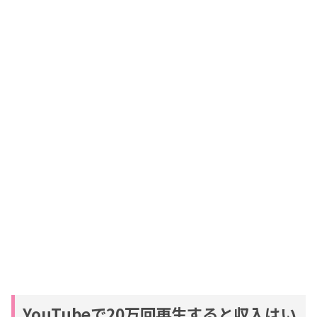
要素③：誰が動画を見ているのか？
要素④：動画がどのくらい視聴されたか
要素⑤：広告単価と広告表示率
広告収益以外の６つの収入源
収入源①：企業案件（PR）
収入源②：スーパーチャット（投げ銭）
収入源③：メンバーシップ
収入源④：グッズ販売
収入源⑤：アフィリエイト
収入源⑥：クラウドファンディング
まとめ
YouTubeで20万回再生すると収入はい